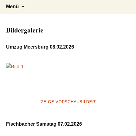
Berg auf – Berg ab
Narrenzunft Schotterwlder Berg
Zum
Suchen
Menü
Inhalt
nach:
springen
Bildergalerie
Umzug Meersburg 08.02.2026
[ZEIGE VORSCHAUBILDER]
Fischbacher Samstag 07.02.2026