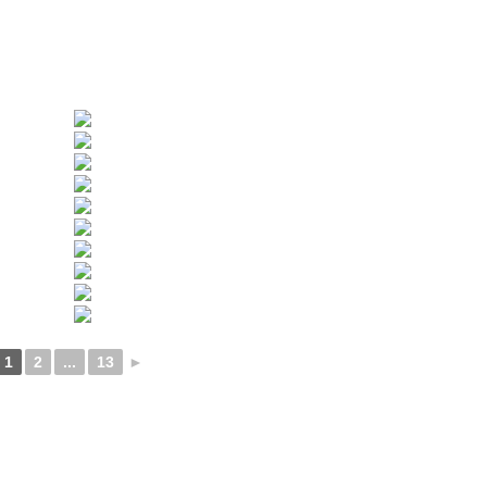
8
1
2
...
13
►