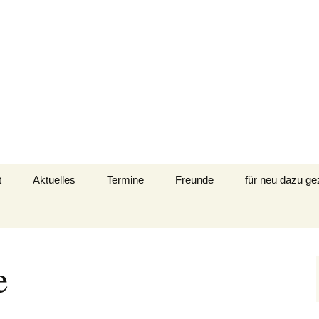
t Schotterwlder 
t
Aktuelles
Termine
Freunde
für neu dazu g
klärung
e